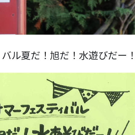
ィバル夏だ！旭だ！水遊びだー