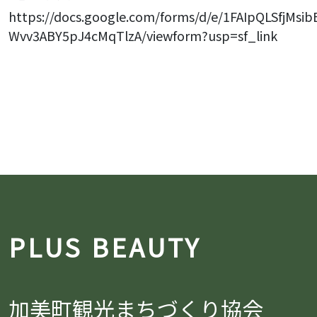
https://docs.google.com/forms/d/e/1FAIpQLSfjMs
Wvv3ABY5pJ4cMqTlzA/viewform?usp=sf_link
PLUS BEAUTY
加美町観光まちづくり協会