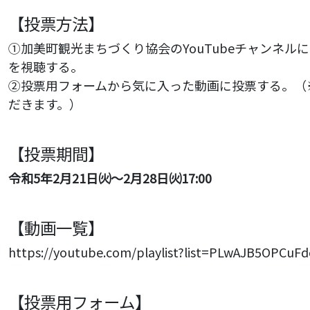
【投票方法】
①加美町観光まちづくり協会のYouTubeチャンネル
を視聴する。
②投票用フォームから気に入った動画に投票する。
（
だきます。）
【投票期間】
令和5年2月21日㈫～2月28日㈫17:00
【動画一覧】
https://youtube.com/playlist?list=PLwAJB5OPCu
【投票用フォーム】