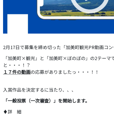
2月17日で募集を締め切った
「加美町観光PR動画コ
「加美町×観光」と「加美町×ぼのぼの」の2テーマ
と・・・！？
１７件の動画
の応募がありましたっ・・・！！
入賞作品を決定するに当たり、、、
「一般投票（一次審査）」を開始します。
♦詳 細