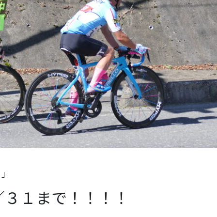
７」
／３１まで！！！！