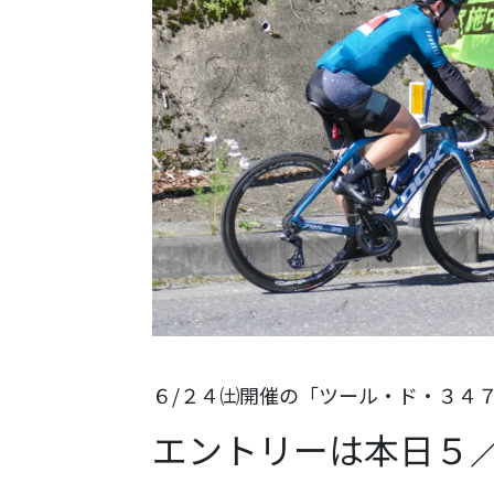
６/２４㈯開催の「ツール・ド・３４
エントリーは本日５