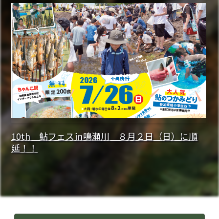
10th 鮎フェス㏌鳴瀬川 ８月２日（日）に順
延！！