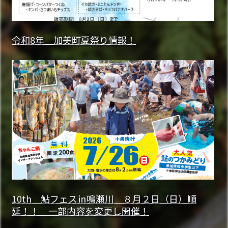
令和8年 加美町夏祭り情報！
10th 鮎フェス㏌鳴瀬川 ８月２日（日）順
延！！ 一部内容を変更し開催！