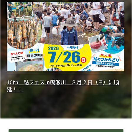
10th 鮎フェス㏌鳴瀬川 ８月２日（日）に順
延！！