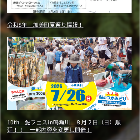
令和8年 加美町夏祭り情報！
10th 鮎フェス㏌鳴瀬川 ８月２日（日）順
延！！ 一部内容を変更し開催！