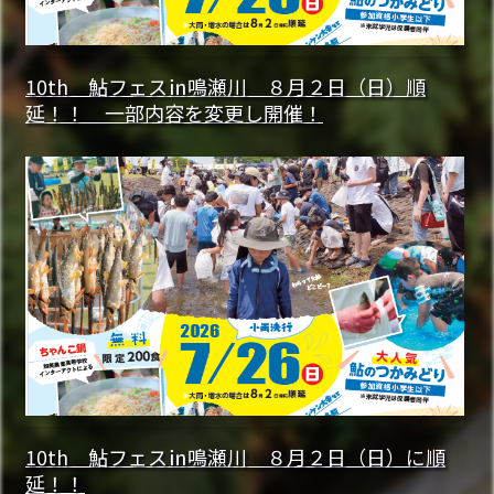
10th 鮎フェス㏌鳴瀬川 ８月２日（日）順
延！！ 一部内容を変更し開催！
10th 鮎フェス㏌鳴瀬川 ８月２日（日）に順
延！！